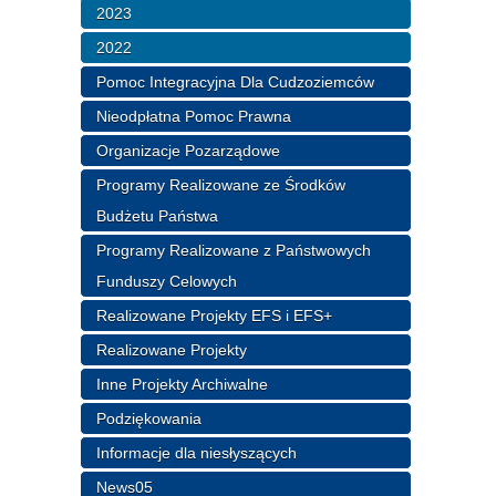
2023
2022
Pomoc Integracyjna Dla Cudzoziemców
Nieodpłatna Pomoc Prawna
Organizacje Pozarządowe
Programy Realizowane ze Środków
Budżetu Państwa
Programy Realizowane z Państwowych
Funduszy Celowych
Realizowane Projekty EFS i EFS+
Realizowane Projekty
Inne Projekty Archiwalne
Podziękowania
Informacje dla niesłyszących
News05