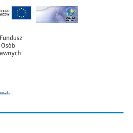
poczta
|