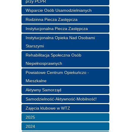
przy PCPR
Wsparcie Osób Usamodzielnianych
Rodzinna Piecza Zastępcza
Instytucjonalna Piecza Zastępcza
Instytucjonalna Opieka Nad Osobami
Starszymi
Rehabilitacja Społeczna Osób
Niepełnosprawnych
Powiatowe Centrum Opiekuńczo -
Mieszkalne
Aktywny Samorząd
Samodzielność-Aktywność-Mobilność!
Zajęcia klubowe w WTZ
2025
2024