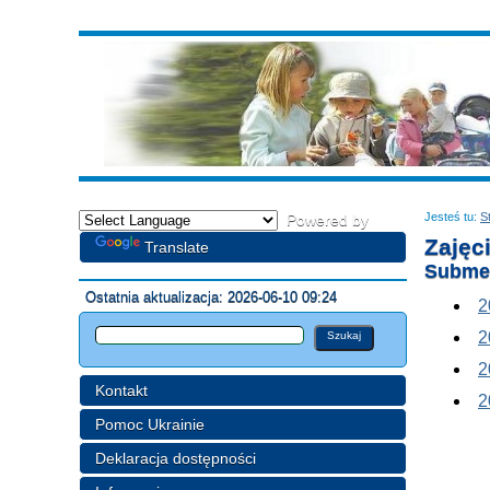
Jesteś tu:
S
Powered by
Zajęc
Translate
Subme
Ostatnia aktualizacja: 2026-06-10 09:24
2
2
2
Kontakt
2
Pomoc Ukrainie
Deklaracja dostępności