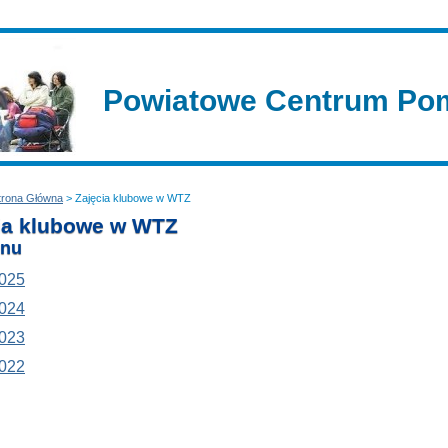
Powiatowe Centrum Pom
trona Główna
> Zajęcia klubowe w WTZ
ia klubowe w WTZ
nu
025
024
023
022