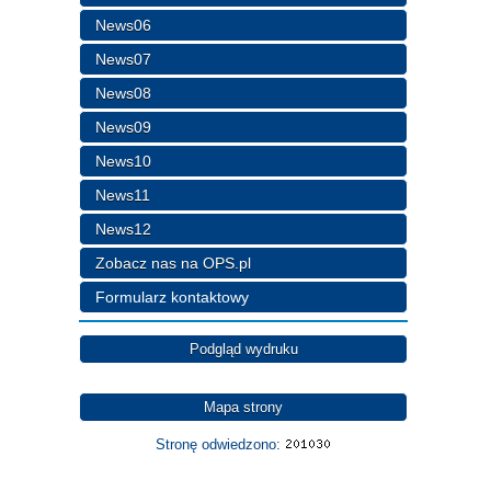
News06
News07
News08
News09
News10
News11
News12
Zobacz nas na OPS.pl
Formularz kontaktowy
Podgląd wydruku
Mapa strony
Stronę odwiedzono: