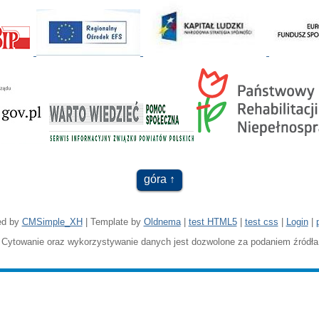
góra
ed by
CMSimple_XH
| Template by
Oldnema
|
test HTML5
|
test css
|
Login
|
Cytowanie oraz wykorzystywanie danych jest dozwolone za podaniem źródła