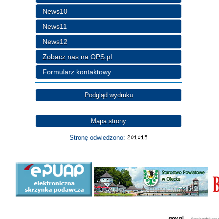
News10
News11
News12
Zobacz nas na OPS.pl
Formularz kontaktowy
Podgląd wydruku
Mapa strony
Stronę odwiedzono: